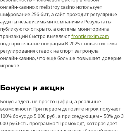
онлайн‑казино.x mellstroy casino использует
шифрование 256‑бит, а сайт проходит регулярные
аудиты независимыми компаниями.Результаты
публикуются открыто, а системы мониторинга
транзакций быстро выявляют
frontierexim.com
подозрительные операции.В 2025 г.новая система
регулирования ставок на спорт затронула
онлайн‑казино, что ещё больше повышает доверие
игроков.
Бонусы и акции
Бонусы здесь не просто цифры, а реальные
возможности.При первом депозите игрок получает
100% бонус до 5 000 руб., а при следующем – 50% до 3
000 руб.Есть программа “Промокод”, которая даёт
дополнительные средства для игры.Каждый месяц