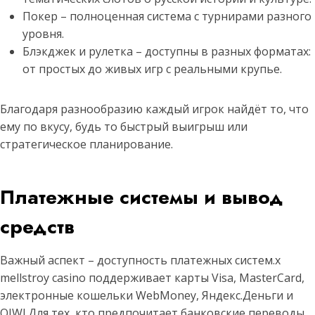
Покер – полноценная система с турнирами разного
уровня.
Блэкджек и рулетка – доступны в разных форматах:
от простых до живых игр с реальными крупье.
Благодаря разнообразию каждый игрок найдёт то, что
ему по вкусу, будь то быстрый выигрыш или
стратегическое планирование.
Платежные системы и вывод
средств
Важный аспект – доступность платежных систем.x
mellstroy casino поддерживает карты Visa, MasterCard,
электронные кошельки WebMoney, Яндекс.Деньги и
QIWI.Для тех, кто предпочитает банковские переводы,