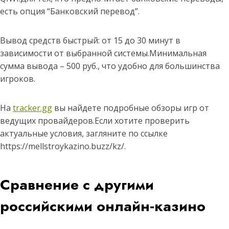
есть опция “Банковский перевод”.
Вывод средств быстрый: от 15 до 30 минут в
зависимости от выбранной системы.Минимальная
сумма вывода – 500 руб., что удобно для большинства
игроков.
На
tracker.gg
вы найдете подробные обзоры игр от
ведущих провайдеров.Если хотите проверить
актуальные условия, загляните по ссылке
https://mellstroykazino.buzz/kz/.
Сравнение с другими
российскими онлайн‑казино